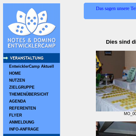
Das sagen unsere Te
Dies sind d
EntwicklerCamp Aktuell
HOME
NUTZEN
ZIELGRUPPE
THEMENÜBERSICHT
AGENDA
REFERENTEN
MO_0
FLYER
ANMELDUNG
INFO-ANFRAGE